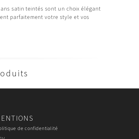
bans satin teintés sont un choix élégant
ent parfaitement votre style et vos
roduits
MENTIONS
olitique de confidentialité
GV