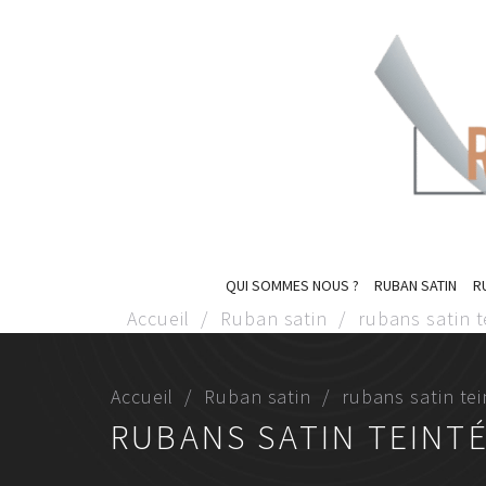
QUI SOMMES NOUS ?
RUBAN SATIN
R
Accueil
Ruban satin
rubans satin 
Accueil
Ruban satin
rubans satin te
RUBANS SATIN TEINT