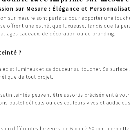
sion sur Mesure : Élégance et Personnalisa
ion sur mesure sont parfaits pour apporter une touche
lisse offrent une esthétique luxueuse, tandis que la p
mballages cadeaux, de décoration ou de branding.
teinté ?
n éclat lumineux et sa douceur au toucher. Sa surface 
hétique de tout projet.
satin teintés peuvent être assortis précisément à votr
ns pastel délicats ou des couleurs vives et audacieu
es en différentes largeurs, de 6 mm à 50 mm, permettan