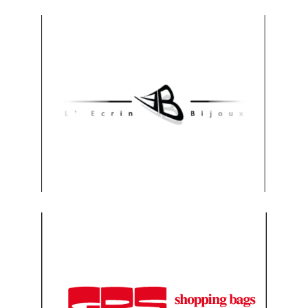
www.ecrins-bijoux.fr
Visitez le site
www.gpsbags.fr