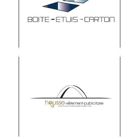
carton.fr
Visitez le site
www.housse-vetement-
publicitaire.com
Visitez le site